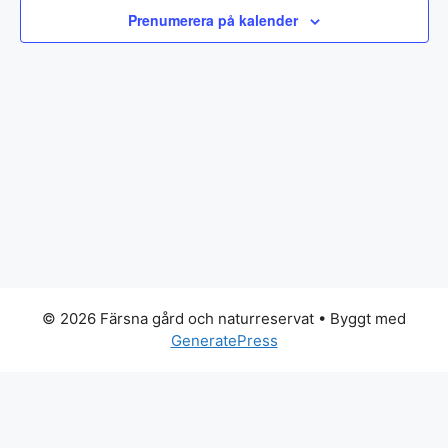
20,
a
v
Prenumerera på kalender
.
y
n
n
2025
g
a
v
S
i
e
g
e
a
r
r
i
n
c
© 2026 Färsna gård och naturreservat
• Byggt med
g
GeneratePress
h
a
n