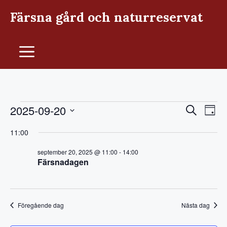
Hoppa
Färsna gård och naturreservat
till
innehåll
Meny
Evenemang
E
E
2025-09-20
S
D
ö
v
V
a
v
k
11:00
g
e
ä
för
e
n
l
september 20, 2025 @ 11:00
-
14:00
Färsnadagen
j
e
n
d
m
september
a
e
a
t
Föregående dag
Nästa dag
n
u
m
g
m