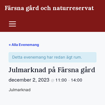
Hoppa
Färsna gård och naturreservat
till
innehåll
Meny
« Alla Evenemang
Detta evenemang har redan ägt rum.
Julmarknad på Färsna gård
december 2, 2023
11:00
14:00
@
–
Julmarknad