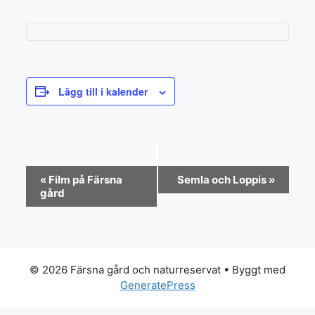
Lägg till i kalender
E
«
Film på Färsna
Semla och Loppis
»
v
gård
e
n
e
m
© 2026 Färsna gård och naturreservat
• Byggt med
GeneratePress
a
n