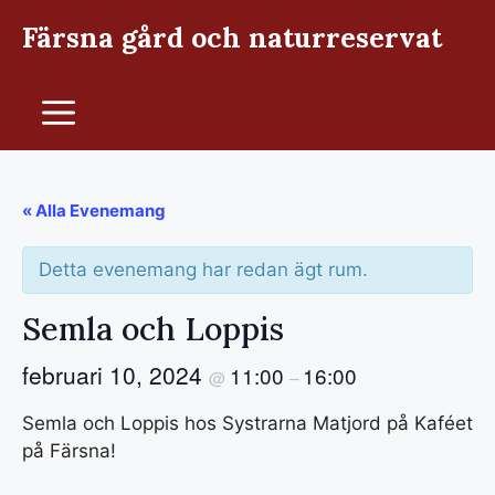
Hoppa
Färsna gård och naturreservat
till
innehåll
Meny
« Alla Evenemang
Detta evenemang har redan ägt rum.
Semla och Loppis
februari 10, 2024
11:00
16:00
@
–
Semla och Loppis hos Systrarna Matjord på Kaféet
på Färsna!