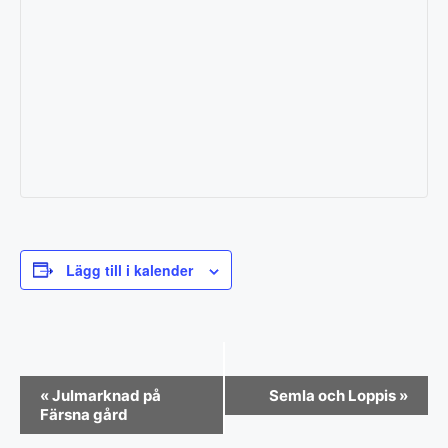
Lägg till i kalender
E
«
Julmarknad på
Semla och Loppis
»
v
Färsna gård
e