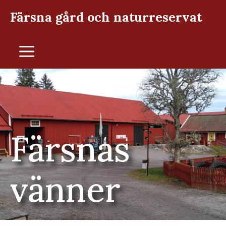
Hoppa
Färsna gård och naturreservat
till
innehåll
Meny
Färsnas
vänner