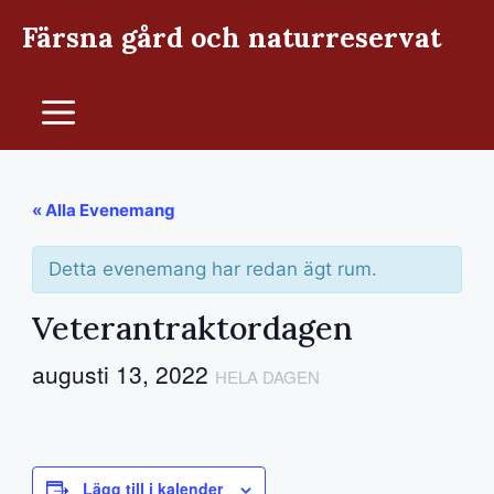
Hoppa
Färsna gård och naturreservat
till
innehåll
Meny
« Alla Evenemang
Detta evenemang har redan ägt rum.
Veterantraktordagen
augusti 13, 2022
HELA DAGEN
Lägg till i kalender