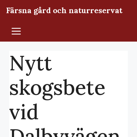
Hoppa
Färsna gård och naturreservat
till
innehåll
Meny
Nytt
skogsbete
vid
Dalbyvägen