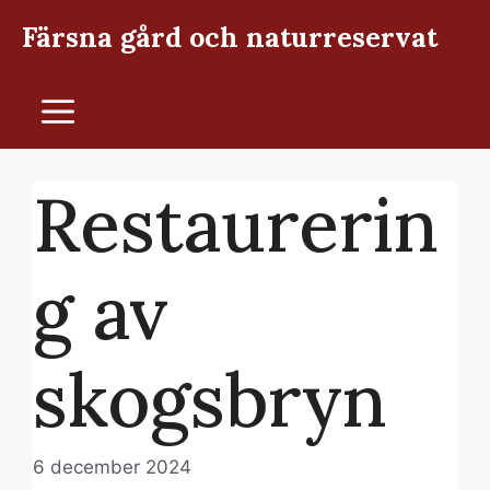
Hoppa
Färsna gård och naturreservat
till
innehåll
Meny
Restaurerin
g av
skogsbryn
6 december 2024