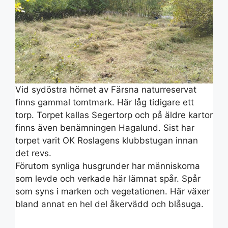
Vid sydöstra hörnet av Färsna naturreservat
finns gammal tomtmark. Här låg tidigare ett
torp. Torpet kallas Segertorp och på äldre kartor
finns även benämningen Hagalund. Sist har
torpet varit OK Roslagens klubbstugan innan
det revs.
Förutom synliga husgrunder har människorna
som levde och verkade här lämnat spår. Spår
som syns i marken och vegetationen. Här växer
bland annat en hel del åkervädd och blåsuga.