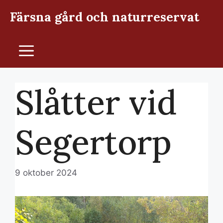
Hoppa
Färsna gård och naturreservat
till
innehåll
Meny
Slåtter vid
Segertorp
9 oktober 2024